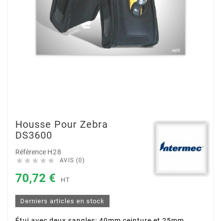
Housse Pour Zebra
DS3600
Référence
H28





AVIS (0)
70,72 €
HT
Derniers articles en stock
Étui avec deux sangles: 40mm ceinture et 25mm