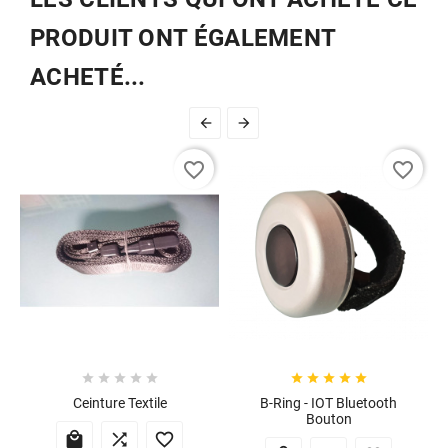
PRODUIT ONT ÉGALEMENT
ACHETÉ...


favorite_border
favorite_border










Ceinture Textile
B-Ring - IOT Bluetooth
Bouton


