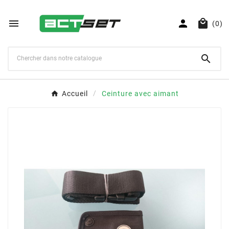



(0)

Accueil
Ceinture avec aimant