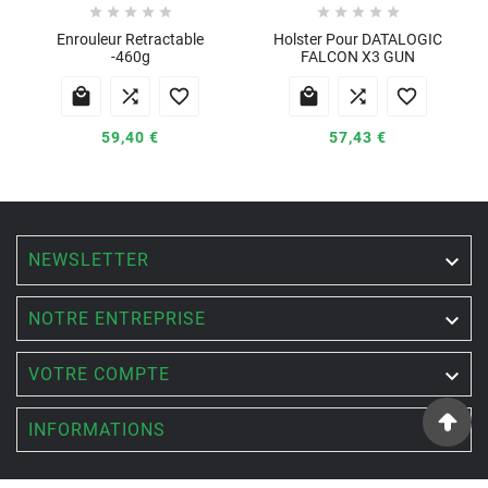










Enrouleur Retractable
Holster Pour DATALOGIC
-460g
FALCON X3 GUN






59,40 €
57,43 €
NEWSLETTER


NOTRE ENTREPRISE

VOTRE COMPTE

INFORMATIONS