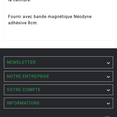
Fourni avec bande magnétique Néodyne
adhésive 8cm.
NEWSLETTER


NOTRE ENTREPRISE

VOTRE COMPTE

INFORMATIONS