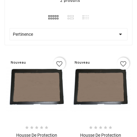
2 produits

Pertinence
favorite_border
favorite_border
Nouveau
Nouveau










Housse De Protection
Housse De Protection