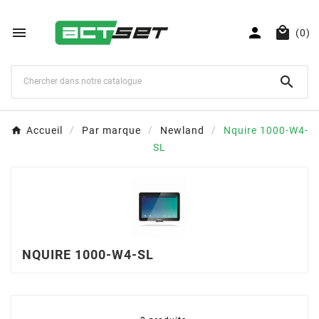



(0)

Accueil
Par marque
Newland
Nquire 1000-W4-
SL
NQUIRE 1000-W4-SL